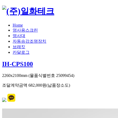
Home
영사용스크린
영사대
자동승강조명장치
브래킷
카달로그
IH-CPS100
2260x2100mm (물품식별번호 25099454)
조달계약금액 682,000원(납품장소도)