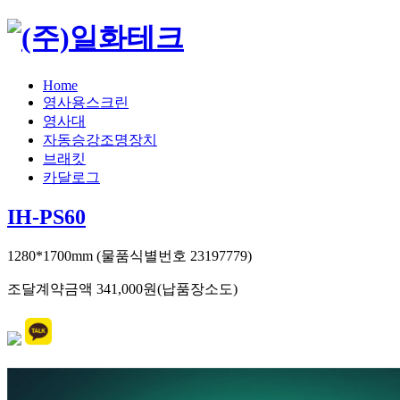
Home
영사용스크린
영사대
자동승강조명장치
브래킷
카달로그
IH-PS60
1280*1700mm (물품식별번호 23197779)
조달계약금액 341,000원(납품장소도)